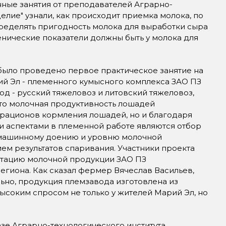
ые занятия от преподавателей Аграрно-
елие" узнали, как происходит приемка молока, по
пределять пригодность молока для выработки сыра
енические показатели должны быть у молока для
ыло проведено первое практическое занятие на
й Эл - племенного кумысного комплекса ЗАО ПЗ
д - русский тяжеловоз и литовский тяжеловоз,
 что молочная продуктивность лошадей
 рационов кормления лошадей, но и благодаря
 аспектами в племенной работе являются отбор
к машинному доению и уровню молочной
ем результатов спаривания. Участники проекта
стацию молочной продукции ЗАО ПЗ
егиона. Как сказал фермер Вячеслав Васильев,
льно, продукция племзавода изготовлена из
высоким спросом не только у жителей Марий Эл, но
 Аграрно-технологического института