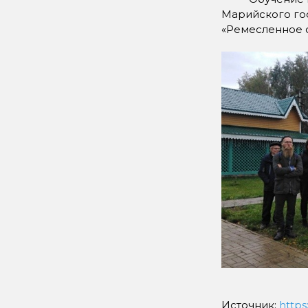
Марийского го
«Ремесленное 
Источник:
https