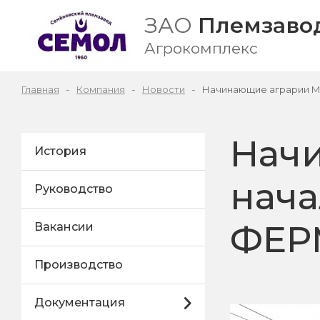
ЗАО
Племзавод
Агрокомплекс
Главная
Компания
Новости
Начинающие аграрии М
Нач
История
нача
Руководство
ФЕР
Вакансии
Производство
Документация