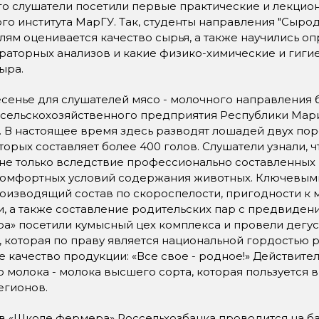
лушатели посетили первые практические и лекционн
го института МарГУ. Так, студенты направления "Сырод
лям оценивается качество сырья, а также научились о
раторных анализов и какие физико-химические и гиги
ыра.
ье для слушателей мясо - молочного направления б
 сельскохозяйственного предприятия Республики Мари
 В настоящее время здесь разводят лошадей двух поро
торых составляет более 400 голов. Слушатели узнали,
не только вследствие профессионально составленных
омфортных условий содержания животных. Ключевыми
роизводящий состав по скороспелости, пригодности 
, а также составление родительских пар с предвидени
а» посетили кумысный цех комплекса и провели дегу
 которая по праву является национальной гордостью р
 качество продукции: «Все свое - родное!» Действите
 молока - молока высшего сорта, которая пользуется 
егионов.
коле фермера» Россельхозбанка проводится на базе