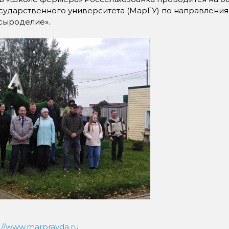
сударственного университета (МарГУ) по направления
сыроделие».
://www.marpravda.ru