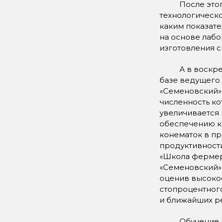
После этого с
технологическо
каким показате
на основе лабо
изготовления с
А в воскресен
базе ведущего
«Семеновский».
численность ко
увеличивается 
обеспечению к
конематок в п
продуктивности
«Школа фермер
«Семеновский»,
оценив высокое
стопроцентного
и ближайших р
Обучение в «Ш