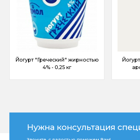
Йогурт "Греческий" жирностью
Йогурт
4% - 0,25 кг
ар
жирн
Нужна консультация спец
Звоните, с радостью поможем Вам!