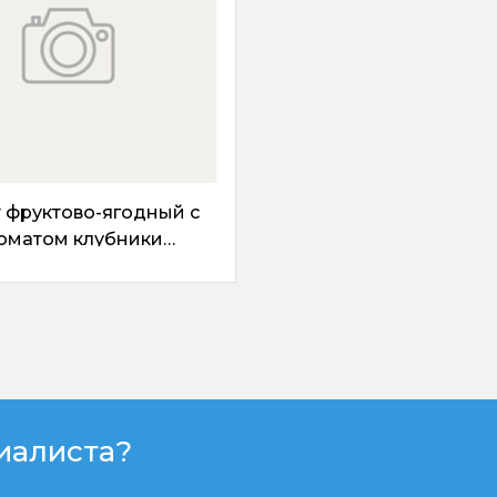
 фруктово-ягодный с
оматом клубники
остью 2,5% - 0,25 кг
иалиста?