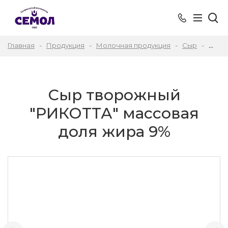
Главная
Продукция
Молочная продукция
Сыр
Сыр 
Сыр творожный
"РИКОТТА" массовая
доля жира 9%