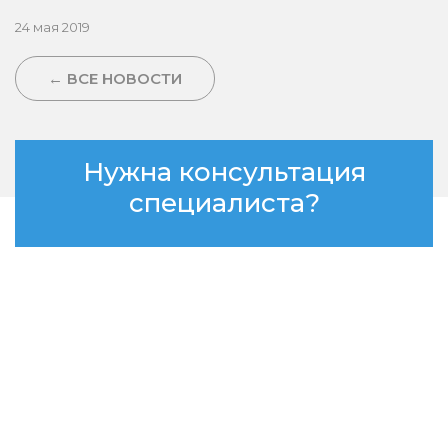
24 мая 2019
← ВСЕ НОВОСТИ
Нужна консультация
специалиста?
Связаться с нами
Приёмная
semol12@mail.ru
425222, Республика Марий Эл, Медведевский район, с.
Кузнецово, ул. Мира, д. 1